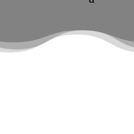
BASIC
720,-
€
Professionelle Farbberatung