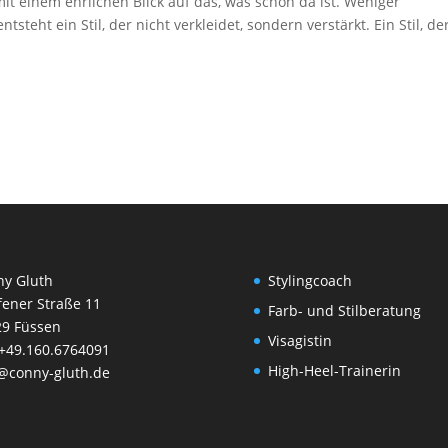
it einem ehrlichen Blick auf das, was schon da ist. Weniger
teht ein Stil, der nicht verkleidet, sondern verstärkt. Ein Stil, de
ny Gluth
Stylingcoach
ener Straße 11
Farb- und Stilberatung
29 Füssen
Visagistin
 +49.160.6764091
High-Heel-Trainerin
@conny-gluth.de