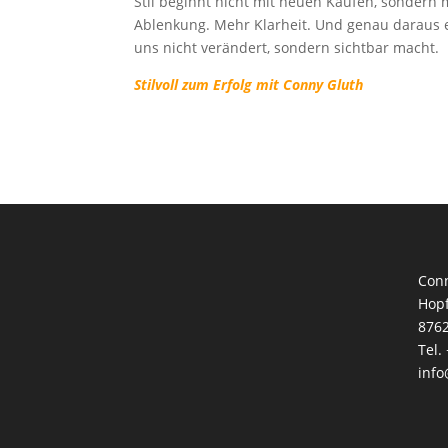
Stil beginnt nicht mit neuen Käufen, sondern m
Ablenkung. Mehr Klarheit. Und genau daraus ents
uns nicht verändert, sondern sichtbar macht.
Stilvoll zum Erfolg mit Conny Gluth
Con
Hopf
876
Tel.
info