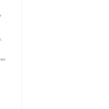
r
s,
 wir