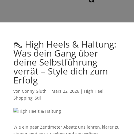
👠 High Heels & Haltung:
Was dein Gang über
deine Selbstführung
verrät – Style dich zum
Erfolg
von
Conny Gluth
|
März 22, 2026
|
High Heel
,
Shopping
,
Stil
Wie ein paar Zentimeter Absatz uns lehren, klarer zu
stehen, mutiger zu gehen und souveräner